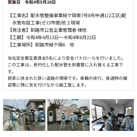
実施日 令和4年5月26日
【工事名】配水管整備事業緑ケ岡東7号8号仲通1(2工区)配
水管布設工事(ゼロ市債)他２現場
【発注者】釧路市公営企業管理者 様他
【工期】令和4年4月13日～令和4年8月22日
【工事場所】釧路市緑ケ岡6 他
当社安全衛生委員会5名により安全パトロールを行いました。
この工事は、老朽化した配水管を耐震管に入れ替える工事で
す。
民家に挟まれた狭い道路の現場です。車輌の徐行、後退時の確
認等に特に気を付けながら施工致します。