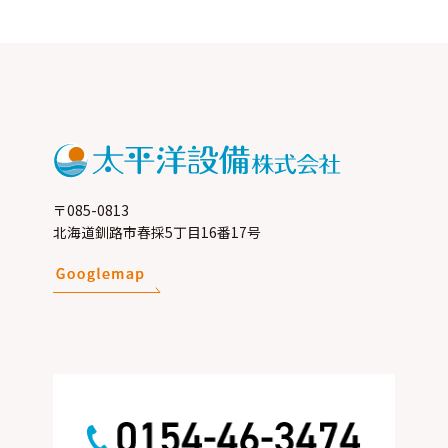
い
い
い
る
る
る
画
画
画
面
面
面
で
で
で
す。
す。
す。
〒085-0813
北海道釧路市春採5丁目16番17号