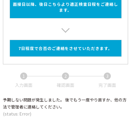
面接日以降、後日こちらより適正検査日程をご連絡し
ます。
7日程度で合否のご連絡をさせていただきます。
1
2
3
現
現
現
入力画面
確認画面
完了画面
在
在
在
表
表
表
予期しない問題が発生しました。 後でもう一度やり直すか、他の方
示
示
示
法で管理者に連絡してください。
さ
さ
さ
(status: Error)
れ
れ
れ
て
て
て